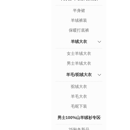
半身裙
羊绒裤装
保暖打底裤
羊绒大衣
女士羊绒大衣
男士羊绒大衣
羊毛/驼绒大衣
驼绒大衣
羊毛大衣
毛呢下装
男士100%山羊绒衫专区
25秋冬新品