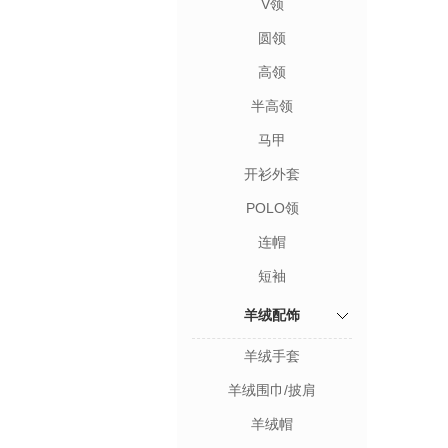
V领
圆领
高领
半高领
马甲
开衫外套
POLO领
连帽
短袖
羊绒配饰
羊绒手套
羊绒围巾/披肩
羊绒帽