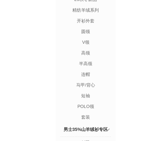
精纺羊绒系列
开衫外套
圆领
V领
高领
半高领
连帽
马甲/背心
短袖
POLO领
套装
男士35%山羊绒衫专区