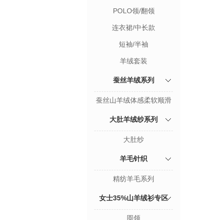
POLO领/翻领
连衣裙/中长款
短袖/半袖
羊绒套装
蚕丝羊绒系列
蚕丝山羊绒体感柔软顺滑
大肚羊绒纱系列
大肚纱
羊毛针织
精纺羊毛系列
女士35%山羊绒衫专区
圆领