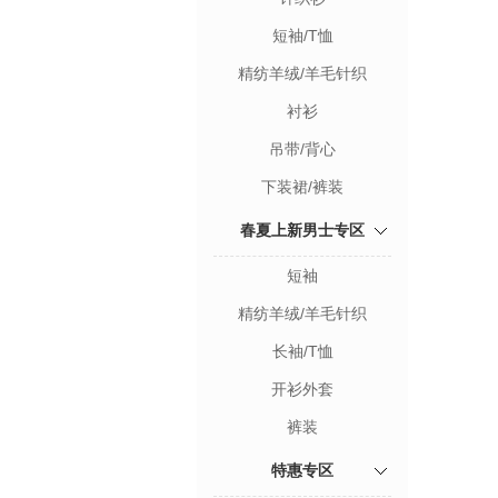
短袖/T恤
精纺羊绒/羊毛针织
衬衫
吊带/背心
下装裙/裤装
春夏上新男士专区
短袖
精纺羊绒/羊毛针织
长袖/T恤
开衫外套
裤装
特惠专区