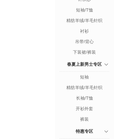
短袖/T恤
精纺羊绒/羊毛针织
衬衫
吊带/背心
下装裙/裤装
春夏上新男士专区
短袖
精纺羊绒/羊毛针织
长袖/T恤
开衫外套
裤装
特惠专区