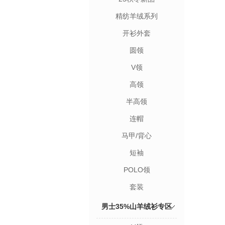
精纺羊绒系列
开衫外套
圆领
V领
高领
半高领
连帽
马甲/背心
短袖
POLO领
套装
男士35%山羊绒衫专区