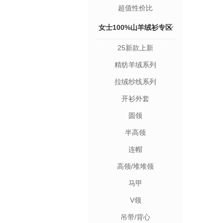
超值性价比
女士100%山羊绒衫专区
25新款上新
精纺羊绒系列
拉绒纱线系列
开衫外套
圆领
半高领
连帽
高领/堆堆领
马甲
V领
吊带/背心