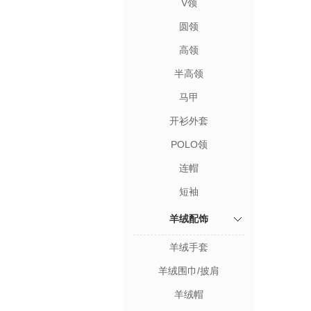
V领
圆领
高领
半高领
马甲
开衫外套
POLO领
连帽
短袖
羊绒配饰
羊绒手套
羊绒围巾/披肩
羊绒帽