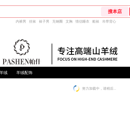
内裤男
丝袜
袜子男
无钢圈
文胸
情侣睡衣
船袜
吊带背心
羊绒
羊绒配饰
努力加载中，请稍后...