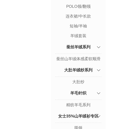
POLO领/翻领
连衣裙/中长款
短袖/半袖
羊绒套装
蚕丝羊绒系列
蚕丝山羊绒体感柔软顺滑
大肚羊绒纱系列
大肚纱
羊毛针织
精纺羊毛系列
女士35%山羊绒衫专区
圆领