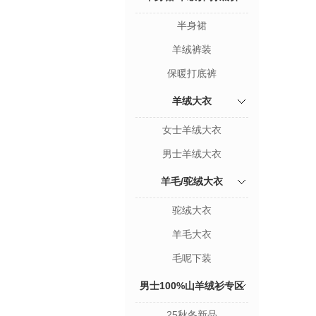
半身裙
羊绒裤装
保暖打底裤
羊绒大衣
女士羊绒大衣
男士羊绒大衣
羊毛/驼绒大衣
驼绒大衣
羊毛大衣
毛呢下装
男士100%山羊绒衫专区
25秋冬新品