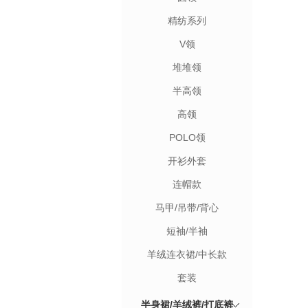
精纺系列
V领
堆堆领
半高领
高领
POLO领
开衫外套
连帽款
马甲/吊带/背心
短袖/半袖
羊绒连衣裙/中长款
套装
半身裙/羊绒裤/打底裤